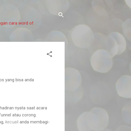
ngan cara word of
ps yang bisa anda
ehadiran nyata saat acara
 funnel atau corong.
ng,
kecuali
anda membagi-