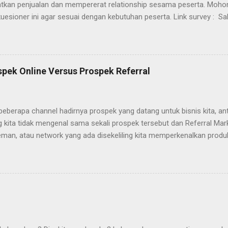
tkan penjualan dan mempererat relationship sesama peserta. Moho
kuesioner ini agar sesuai dengan kebutuhan peserta. Link survey : 
ah mengisi kuesioner ini. Salam BOMUS
pek Online Versus Prospek Referral
rapa channel hadirnya prospek yang datang untuk bisnis kita, antar
 kita tidak mengenal sama sekali prospek tersebut dan Referral Mark
teman, atau network yang ada disekeliling kita memperkenalkan pro
pengalaman yang mudah- mudahan bermanfaat bagi pembaca budim
tersebut berpotensi besar membeli prosuk kita. Tips menghadapi pr
 1. Prospek Online Definisi Prospek Online adalah visitor webs
erjalanan Observasi perusahaan kita dan tertarik dengan produk kit
nnya. Observasi disini secara spesifik, prospek terlebih dahulu me
an kita menggunakan search engine, membanding produk kita denga