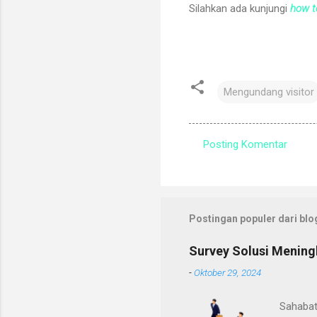
Silahkan ada kunjungi
how to
Mengundang visitor
Posting Komentar
K
o
m
e
Postingan populer dari blog
n
Survey Solusi Mening
t
-
Oktober 29, 2024
a
r
Sahabat 