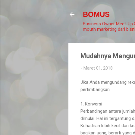
BOMUS
Business Owner Meet-Up S
mouth marketing dari bis
Mudahnya Mengun
-
Maret 01, 2018
Jika Anda mengundang reka
pertimbangkan
1. Konversi
Perbandingan antara jumla
dimulai. Hal ini tergantung
Kehadiran lebih kecil dari k
bagikan uang, berarti yang d