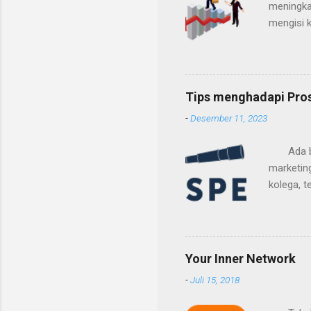
meningka
mengisi 
jika sud
Tips menghadapi Pros
-
Desember 11, 2023
Ada bebe
marketing
kolega, 
berbagi 
prospek 
Referral
melalui p
Your Inner Network
kebutuha
-
Juli 15, 2018
perusaha