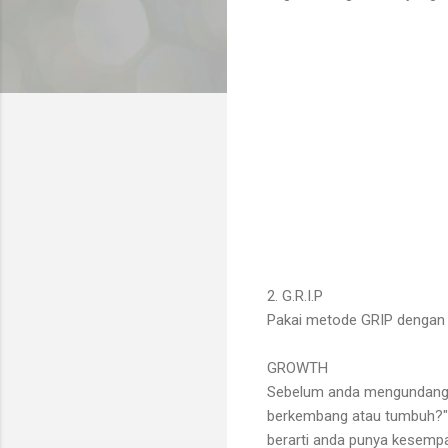
2. G.R.I.P
Pakai metode GRIP dengan k
GROWTH
Sebelum anda mengundang r
berkembang atau tumbuh?" 
berarti anda punya kesemp