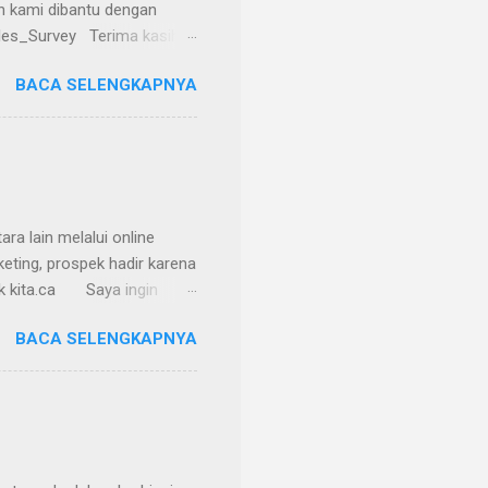
n kami dibantu dengan
Sales_Survey Terima kasih
BACA SELENGKAPNYA
a lain melalui online
eting, prospek hadir karena
duk kita.ca Saya ingin
an sehingga kedua sumber
BACA SELENGKAPNYA
ospek Online dan prospek
ite perusahaan yang sudah
a untuk memenuhi
lakukan sendiri survey
n komp...