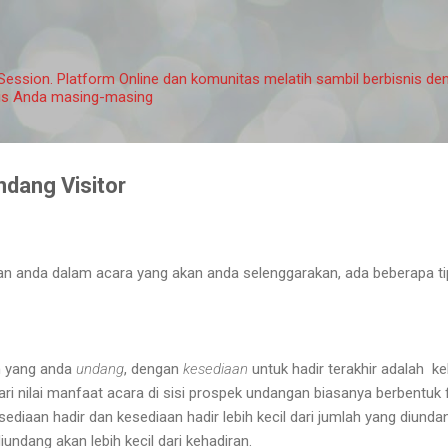
Langsung ke konten utama
ession. Platform Online dan komunitas melatih sambil berbisnis de
nis Anda masing-masing
dang Visitor
n anda dalam acara yang akan anda selenggarakan, ada beberapa ti
h yang anda
undang
, dengan
kesediaan
untuk hadir terakhir adalah k
 dari nilai manfaat acara di sisi prospek undangan biasanya berbentuk
esediaan hadir dan kesediaan hadir lebih kecil dari jumlah yang diunda
iundang akan lebih kecil dari kehadiran.