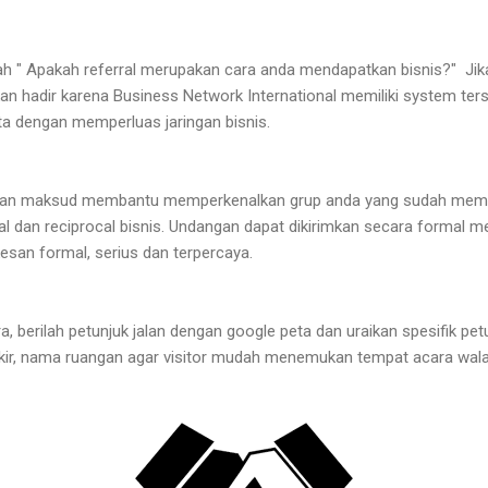
ah " Apakah referral merupakan cara anda mendapatkan bisnis?" Jik
 hadir karena Business Network International memiliki system terst
a dengan memperluas jaringan bisnis.
gan maksud membantu memperkenalkan grup anda yang sudah mem
l dan reciprocal bisnis. Undangan dapat dikirimkan secara formal 
esan formal, serius dan terpercaya.
a, berilah petunjuk jalan dengan google peta dan uraikan spesifik pet
arkir, nama ruangan agar visitor mudah menemukan tempat acara wa