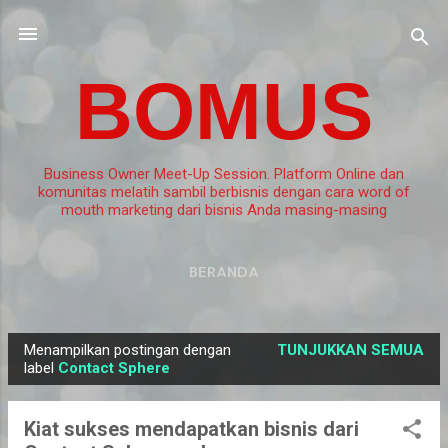
Langsung ke konten utama
BOMUS
Business Owner Meet-Up Session. Platform Online dan
komunitas melatih sambil berbisnis dengan cara word of
mouth marketing dari bisnis Anda masing-masing
BERANDA
Menampilkan postingan dengan
TUNJUKKAN SEMUA
P
label
Contact Sphere
o
s
Kiat sukses mendapatkan bisnis dari
t