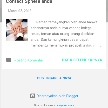
Contact Sphere anda
i
n
-
Maret 05, 2018
g
Pernah terbayangkah oleh anda bahwa
a
sebenarnya anda punya vendor, kolega,
n
rekan, teman atau orang-orang disekitar
anda. Dan kemungkinan besar dapat
membantu menemukan prospek untuk anda.
Bisnis anda selalu terbantu oleh bisnis
lainnya baik yang utama atau pendukung
BACA SELENGKAPNYA
Posting Komentar
usaha anda. Anda tidak pernah berkompetisi
dengan mereka tetapi kadang kala anda lupa,
anda tidak pernah meminta membantu
POSTINGAN LAINNYA
bisnis anda, misalkan mencarikan prospek,
memperkenalkan dengan customernya ke
anda. Bisnis- bisnis yang tidak pernah
Diberdayakan oleh Blogger
berkompetisi tetapi saling melengkapi
(Complement) ini yang sebut Contact
Gambar tema oleh
merrymoonmary