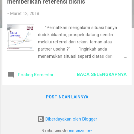
memberikan referensi bisnis
i
n
-
Maret 12, 2018
g
"Pernahkan mengalami situasi hanya
a
duduk dikantor, prospek datang sendiri
n
melalui referral dari rekan, teman atau
partner usaha ?" "Inginkah anda
menemukan situasi seperti diatas dan
meningkatkannya?" Sebelum saya
menjelaskan tips mempercepat waktu rekan
BACA SELENGKAPNYA
Posting Komentar
anda memberikan referensi bisnis anda,
wajib anda ketahui kurva tingkat keyakinan
rekan memberikan referensi untuk anda atau
POSTINGAN LAINNYA
disebut "Referral Confidence Curve (RCC)"
Ada 2 Satuan pengukuran kurva ini adalah :
Waktu pada garis horisontal: semakin
Diberdayakan oleh Blogger
kekanan semakin lama durasi waktu yang
diperlukan rekan anda percaya pada bisnis
Gambar tema oleh
merrymoonmary