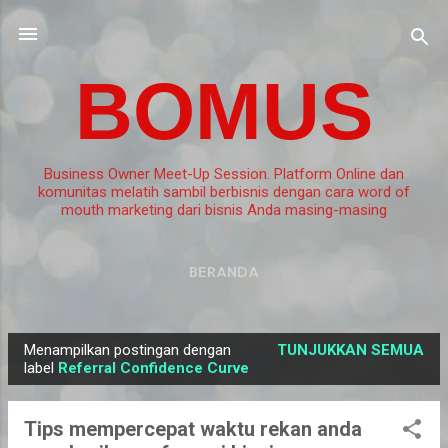
Langsung ke konten utama
BOMUS
Business Owner Meet-Up Session. Platform Online dan
komunitas melatih sambil berbisnis dengan cara word of
mouth marketing dari bisnis Anda masing-masing
BERANDA
Menampilkan postingan dengan
TUNJUKKAN SEMUA
P
label
Referral Confidence Curve
o
s
Tips mempercepat waktu rekan anda
t