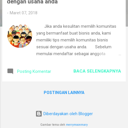
dengan usaha anda
i
n
-
Maret 07, 2018
g
Jika anda kesulitan memilih komunitas
a
yang bermanfaat buat bisnis anda, kami
n
memiliki tips memilih komunitas bisnis
sesuai dengan usaha anda. Sebelum
memulai mendaftar sebagai anggota
komunitas, sebaiknya anda mengetahui
jenis- jenis komunitas yang ada di
BACA SELENGKAPNYA
Posting Komentar
masyarakat. Ada 6 jenis komunitas yang
wajib anda ketahui: 1. KOMUNITAS CASUAL
Komunitas tidak membedakan usaha, tidak
POSTINGAN LAINNYA
membatas jumlah anggota, Mereka bertemu
secara periodik dan secara bergiliran
mengundang "Guest Speaker" topik yang lagi
Diberdayakan oleh Blogger
trend menambah informasi 2. KOMUNITAS
SOSIAL Komunitas yang bertujuan sosial
Gambar tema oleh
merrymoonmary