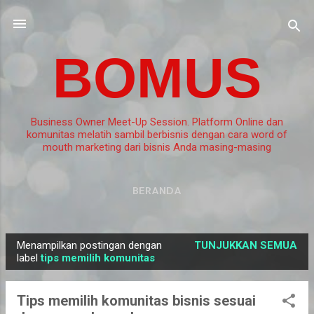
Langsung ke konten utama
BOMUS
Business Owner Meet-Up Session. Platform Online dan
komunitas melatih sambil berbisnis dengan cara word of
mouth marketing dari bisnis Anda masing-masing
BERANDA
Menampilkan postingan dengan
TUNJUKKAN SEMUA
P
label
tips memilih komunitas
o
s
Tips memilih komunitas bisnis sesuai
t