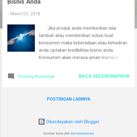
Bisnis Anda
i
n
-
Maret 03, 2018
g
Jika produk anda memberikan nilai
a
tambah atau memberikan solusi buat
n
konsumen maka keberadaan atau kehadiran
anda ciptakan kredibilitas bisnis anda.
Konsumen akan merasa aman membeli
produk anda. Informasi yang anda
kirimkan, tidak akan seratus persen dipahami
BACA SELENGKAPNYA
Posting Komentar
oleh calon pembeli. Komunikasi dua arah
akan terjadi, saling melengkapi. Anda
memberikan informasi manfaat produk anda
POSTINGAN LAINNYA
dan calon pembeli bertanya agar produk
anda dapat memenuhi kebutuhannya.
Informasi yang anda kirimkan bermula pada
Diberdayakan oleh Blogger
saat promosi, proses pembelian bahkan
layanan setelah terjadi penjualan. Titik kontak
Gambar tema oleh
merrymoonmary