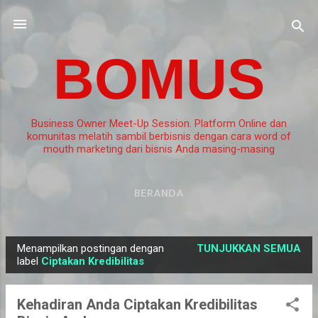
Langsung ke konten utama
BOMUS
Business Owner Meet-Up Session. Platform Online dan
komunitas melatih sambil berbisnis dengan cara word of
mouth marketing dari bisnis Anda masing-masing
BERANDA
Menampilkan postingan dengan
TUNJUKKAN SEMUA
P
label
Ciptakan Kredibilitas
o
s
Kehadiran Anda Ciptakan Kredibilitas
t